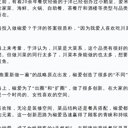
之前，有着20余年餐饮经验的于洋已经创办过小鹅皇、爱
农家菜、海鲜、火锅、自助餐、茶餐厅和酒楼等类型与品
所在。
情投入做椒爱？于洋的答案很质朴，“因为我爱人喜欢吃川
辑上来考量，于洋认为，川菜是大菜系，这个品类有很好
锁。但做川菜的同行太多了，川菜本身能做的也太多，想
煮鱼。
煮鱼重新做一遍”的战略原点出发，椒爱创造了很多的“不同
格上，椒爱为了“出圈”和“扩圈”，做了很多创新。在大家
是一个时尚的、女性喜欢的空间。
喜欢辣，无论是装修空间、菜品结构还是餐具搭配，椒爱
的元素。这一创新思路为椒爱迅速赢得了顾客的青睐和持