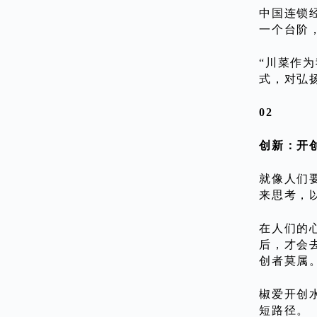
中国连锁
一个台阶
“川菜作
式，对弘
02
创新：开
就像人们
来思考，
在人们的
后，才会
创者莫属
椒爱开创
短路径。