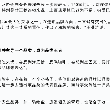
经营协会副会长兼秘书长王洪涛表示，150家门店，对连
，特别是对正餐连锁来说，上百店规模已颇为不易，椒爱
为我国最大的菜系之一，在连锁品牌方面，一直鲜有突出的
扬川菜这一菜系的重任，作出了积极的探索。”王洪涛说。
创并主导一个品类，成为品类王者
要吃火锅，会想到海底捞，想喝咖啡，会想到星巴克，要打
以品牌来表达”。
心智中，存在着一个个小格子，将他们感兴趣的品牌以品
去进一步去选出该品类的代表性品牌。而能享受到这一归
。
水煮鱼品类，并一骑绝尘、遥遥领先的背后，也暗合了这