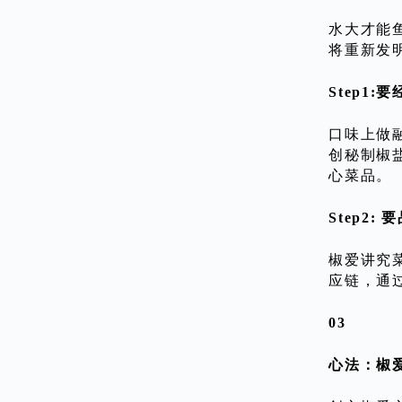
水大才能
将重新发
Step1
口味上做
创秘制椒
心菜品。
Step2:
椒爱讲究
应链，通
03
心法：椒