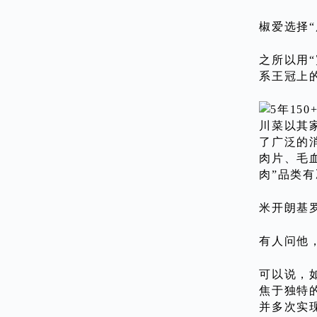
椒爱选择
之所以用
系王冠上
川菜以其
了广泛的
肉片、毛
肉”品类
米开朗基
有人问他
可以说，
焦于独特
并多次实