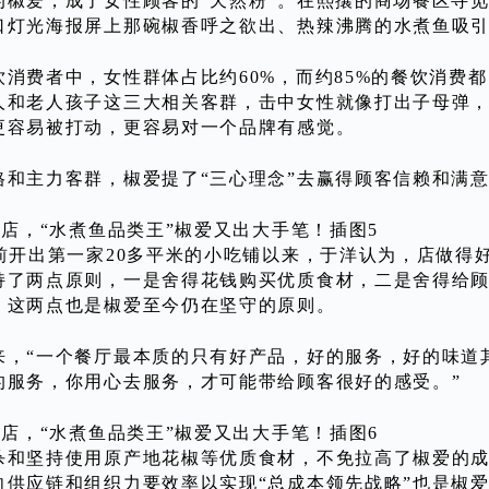
的椒爱，成了女性顾客的“天然粉”。在熙攘的商场餐区寻觅
口灯光海报屏上那碗椒香呼之欲出、热辣沸腾的水煮鱼吸
饮消费者中，女性群体占比约60%，而约85%的餐饮消费
人和老人孩子这三大相关客群，击中女性就像打出子母弹
更容易被打动，更容易对一个品牌有感觉。
格和主力客群，椒爱提了“三心理念”去赢得顾客信赖和满意
年前开出第一家20多平米的小吃铺以来，于洋认为，店做得
持了两点原则，一是舍得花钱购买优质食材，二是舍得给
，这两点也是椒爱至今仍在坚守的原则。
来，“一个餐厅最本质的只有好产品，好的服务，好的味道
的服务，你用心去服务，才可能带给顾客很好的感受。”
杀和坚持使用原产地花椒等优质食材，不免拉高了椒爱的
向供应链和组织力要效率以实现“总成本领先战略”也是椒