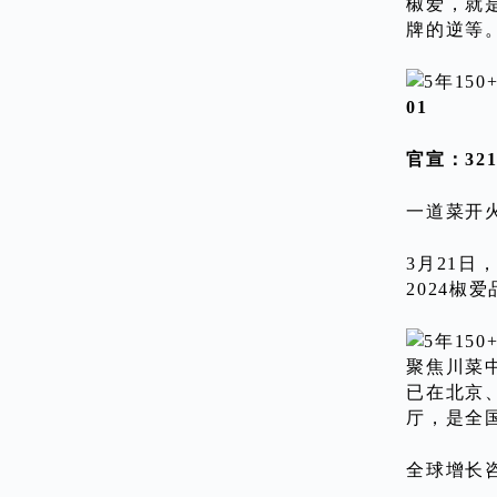
椒爱，就
牌的逆等
01
官宣：32
一道菜开
3月21日
2024椒
聚焦川菜
已在北京
厅，是全
全球增长