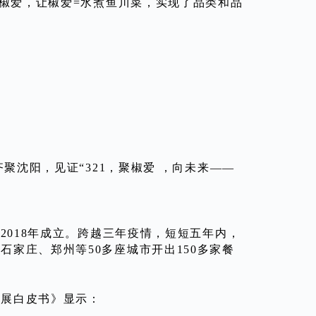
到椒爱，让椒爱=水煮鱼川菜，实现了品类和品
聚沈阳，见证“321，聚椒爱 ，向未来——
2018年成立。跨越三年疫情，短短五年内，
家庄、郑州等50多座城市开出150多家餐
发展白皮书》显示：