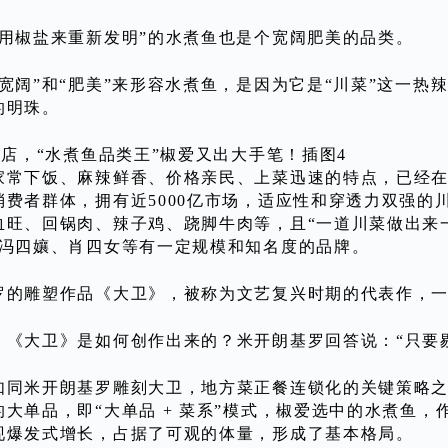
“用椒盐来重新发明”的水煮鱼也是个宽阔肥美的品类。
“宽阔”和“肥美”来形容水煮鱼，是因为它是“川菜”这一
的明珠。
家常下饭、麻辣鲜香、价格亲民、上菜迅速的特点，已经
消费者群体，拥有近5000亿市场，适应性和穿透力双强的
血旺、回锅肉、辣子鸡、跷脚牛肉等，且“一道川菜做出来
有冯四孃、肖四女等有一定规模和知名度的品牌。
罗的雕塑作品《大卫》，被称为文艺复兴时期的代表作，
，《大卫》是如何创作出来的？米开朗基罗回答说：“只要
如同米开朗基罗雕刻大卫，地方菜正餐连锁化的关键策略之
的大单品，即“大单品 + 菜系”模式，椒爱选中的水煮鱼
现爆发式增长，占据了可观的体量，形成了基本格局。