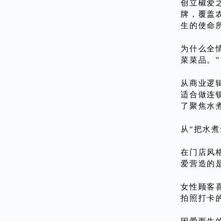
创立椒爱
牌，覆盖
生的使命
为什么全
菜菜品。”
从商业逻
适合做连
了聚焦水
从“把水
在门店风
爱营造的
女性顾客
拍照打卡