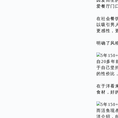
因爱而生
爱餐厅门
在社会餐
以吸引男
更感性，
明确了风
自20多
于自己坚
的性价比
在于洋看
食材，好
而活鱼现
洋介绍，