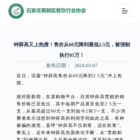
跳
过
内
容
钟薛高又上热搜！售价从60元降到最低2.5元，被强制
执行81万！
发布日期：
2024-03-07
近日，话题“钟薛高售价从60元降到2.5元”冲上热
搜。
据封面新闻，在某购物平台，目前钟薛高雪糕的销
售价格已至低位，其中临期产品甚至低至2.5元一
支，从最高超过60元一支到如今2块5一支，不少消
费者表示没想到钟薛高的利润空间如此之高，有种
被骗的感觉，直呼“钟薛高不仅刺客，还在欺客”。
事实上，近年来钟薛高负面舆论不断，从“雪糕刺
客”到被曝欠薪，之后股份被冻结，甚至列为“被执