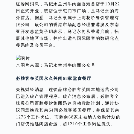
红餐网消息，马记永兰州牛肉面香港首店于10月22
日正式开业，该店位于屯门市广场，是马记永的海
外首店。据悉，马记永隶属于上海花桥餐饮管理有
限公司，该公司的香港市场副总经理兼港澳及东南
亚开发总监黄子玥表示，马记永将从香港启航，拓
展其他地区市场，并推出适合国际顾客的数码化点
餐系统及会员平台。
△图片来源：马记永兰州牛肉面公众号
必胜客在英国永久关闭68家堂食餐厅
央视财经消息，连锁品牌必胜客英国本地运营公司
已进入破产管理程序。破产消息公布后，必胜客全
球母公司百胜餐饮集团迅速启动救助计划，通过协
议同意挽救其余64间必胜客英国餐厅，并保留其余
1276个工作岗位。而剩余68家未被纳入救助计划的
门店仍难逃闭店命运，超1210个工作岗位流失。