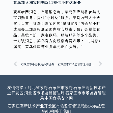
菜鸟加入淘宝闪购双11提供小时达服务
观察者网消息，市场消息称，菜鸟供应链将参与淘
宝闪购业务，提供“小时达”服务。菜鸟内部人士透
露，目前，菜鸟为淘宝闪购“量身定制”的仓配小时
达服务正加速拓展至国内核心城市，预计会覆盖食
品、美妆个护、家电数码、服装服饰等多个品类。
针对该消息，菜鸟官方向观察者网表示：“（消息）
属实，菜鸟供应链业务单元正在参与。”
石家庄市举办利用外资业务培训会 市场监管与投促部门协同助力外商投资兴业
石家庄市市场监督管理局组织召开全市药械妆不良反应/事件监测工作推进会
友情链接：
河北省政府
|
石家庄市政府
|
石家庄高新技术产
业开发区
|
河北省市场监督管理局
|
石家庄市市场监督管理
局
|
中国食品安全网
石家庄高新技术产业开发区市场监督管理局
|
悦众实战营
销机构
|
关于我们