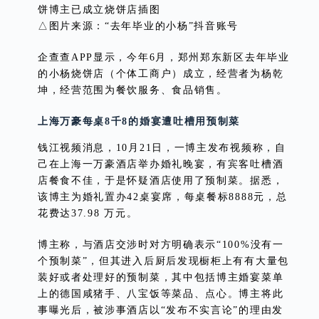
△图片来源：“去年毕业的小杨”抖音账号
企查查APP显示，今年6月，郑州郑东新区去年毕业
的小杨烧饼店（个体工商户）成立，经营者为杨乾
坤，经营范围为餐饮服务、食品销售。
上海万豪每桌8千8的婚宴遭吐槽用预制菜
钱江视频消息，10月21日，一博主发布视频称，自
己在上海一万豪酒店举办婚礼晚宴，有宾客吐槽酒
店餐食不佳，于是怀疑酒店使用了预制菜。据悉，
该博主为婚礼置办42桌宴席，每桌餐标8888元，总
花费达37.98 万元。
博主称，与酒店交涉时对方明确表示“100%没有一
个预制菜”，但其进入后厨后发现橱柜上有有大量包
装好或者处理好的预制菜，其中包括博主婚宴菜单
上的德国咸猪手、八宝饭等菜品、点心。博主将此
事曝光后，被涉事酒店以“发布不实言论”的理由发