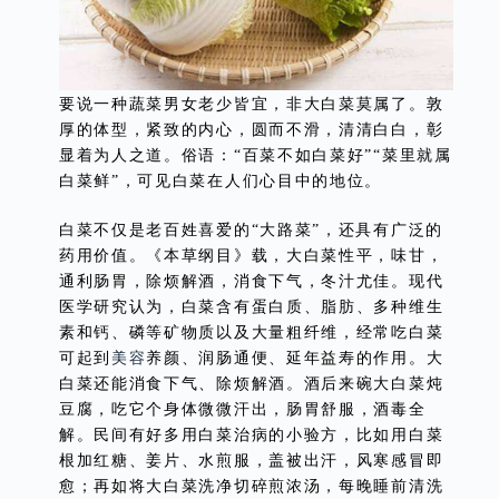
要说一种蔬菜男女老少皆宜，非大白菜莫属了。敦
厚的体型，紧致的内心，圆而不滑，清清白白，彰
显着为人之道。俗语：“百菜不如白菜好”“菜里就属
白菜鲜”，可见白菜在人们心目中的地位。
白菜不仅是老百姓喜爱的“大路菜”，还具有广泛的
药用价值。《本草纲目》载，大白菜性平，味甘，
通利肠胃，除烦解酒，消食下气，冬汁尤佳。现代
医学研究认为，白菜含有蛋白质、脂肪、多种维生
素和钙、磷等矿物质以及大量粗纤维，经常吃白菜
可起到
美容
养颜、润肠通便、延年益寿的作用。大
白菜还能消食下气、除烦解酒。酒后来碗大白菜炖
豆腐，吃它个身体微微汗出，肠胃舒服，酒毒全
解。民间有好多用白菜治病的小验方，比如用白菜
根加红糖、姜片、水煎服，盖被出汗，风寒感冒即
愈；再如将大白菜洗净切碎煎浓汤，每晚睡前清洗