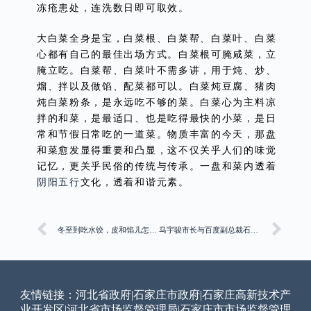
冻疮患处，连洗数日即可取效。
大白菜全身是宝，白菜根、白菜帮、白菜叶、白菜
心都有自己的最佳出场方式。白菜根可腌咸菜，立
腌立吃。白菜帮、白菜叶不需多讲，用于炖、炒、
熘、拌以及做馅、配菜都可以。白菜炖豆腐、猪肉
炖白菜粉条，是永远吃不够的菜。白菜心为主料凉
拌的和菜，是最适口、也是吃得最快的小菜，是日
常和节假日常吃的一道菜。物质丰富的今天，那盘
和菜愈发显得重要和凸显，这不仅关乎人们的味觉
记忆，更关乎民俗的传统与传承。一盘和菜内透着
阴阳
五行
文化，透着和谐元素。
冬至到吃水饺，皮和馅儿怎么挑？
马宇骏市长与百度副总裁石清华一行进行工作会谈
友情链接：
河北省政府
|
石家庄市政府
|
石家庄高新技术产
业开发区
|
河北省市场监督管理局
|
石家庄市市场监督管理