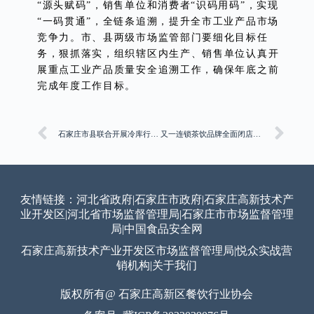
“源头赋码”，销售单位和消费者“识码用码”，实现
“一码贯通”，全链条追溯，提升全市工业产品市场
竞争力。市、县两级市场监管部门要细化目标任
务，狠抓落实，组织辖区内生产、销售单位认真开
展重点工业产品质量安全追溯工作，确保年底之前
完成年度工作目标。
石家庄市县联合开展冷库行业特种设备安全管理业务培训
又一连锁茶饮品牌全面闭店；杨国福麻辣烫开卖麻辣香锅
友情链接：
河北省政府
|
石家庄市政府
|
石家庄高新技术产
业开发区
|
河北省市场监督管理局
|
石家庄市市场监督管理
局
|
中国食品安全网
石家庄高新技术产业开发区市场监督管理局
|
悦众实战营
销机构
|
关于我们
版权所有@ 石家庄高新区餐饮行业协会