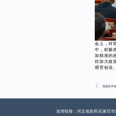
会上，对
中，积极
加精准的
径加大政
艰苦创业
高新区环
友情链接：
河北省政府
|
石家庄市