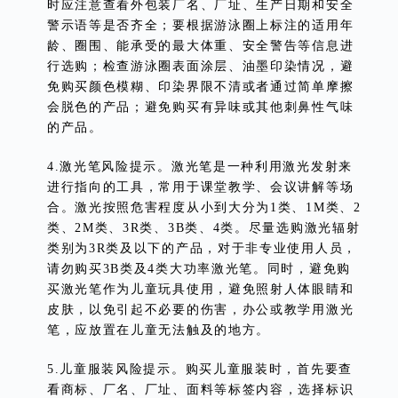
时应注意查看外包装厂名、厂址、生产日期和安全
警示语等是否齐全；要根据游泳圈上标注的适用年
龄、圈围、能承受的最大体重、安全警告等信息进
行选购；检查游泳圈表面涂层、油墨印染情况，避
免购买颜色模糊、印染界限不清或者通过简单摩擦
会脱色的产品；避免购买有异味或其他刺鼻性气味
的产品。
4.激光笔风险提示。激光笔是一种利用激光发射来
进行指向的工具，常用于课堂教学、会议讲解等场
合。激光按照危害程度从小到大分为1类、1M类、2
类、2M类、3R类、3B类、4类。尽量选购激光辐射
类别为3R类及以下的产品，对于非专业使用人员，
请勿购买3B类及4类大功率激光笔。同时，避免购
买激光笔作为儿童玩具使用，避免照射人体眼睛和
皮肤，以免引起不必要的伤害，办公或教学用激光
笔，应放置在儿童无法触及的地方。
5.儿童服装风险提示。购买儿童服装时，首先要查
看商标、厂名、厂址、面料等标签内容，选择标识