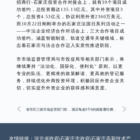
招商行-石家庄投资合作对接会上，就有39个项目成
功签约，总投资额达135.13亿元。其中外资项目3
个，总投资4.53亿元，协议利用外资2360万美元。
而10月22日刚刚举办的石家庄法国日系列活动之一
——中法企业经济合作对话会上，三大合作项目成
功签约。涵盖智能制造、轨道交通等关键领域，标
志着石家庄与法企合作迈入实质性推进阶段。
市市场监督管理局与市投促局等相关部门表示，将
继续秉持 “法治化、国际化、便利化” 原则。以更
专业的队伍、更精准的政策解读、更高效的登记服
务，持续优化外商投资环境，积极回应外资企业关
切，切实提升外资企业的获得感和满意度。
省市区三级市场监管部门联合开展2025年“普及法律法规·优化消费环境”进市场活动
酒店每桌8千8的婚宴遭吐槽用预制菜；卖潮玩烧饼博主已成立烧饼店
友情链接：
河北省政府
|
石家庄市政府
|
石家庄高新技术产