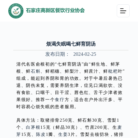
跳
过
内
容
烦渴失眠喝七鲜育阴汤
发布日期：
2024-02-25
清代名医俞根初的“七鲜育阴汤”由“鲜生地、鲜茅
根、鲜
石斛
、鲜稻穗、鲜梨汁、鲜蔗汁、鲜
枇杷
叶”
组成，能起到养阴和胃的功效。对于中暑后暑热已
退、阴伤未复，需要养阴生津，症见口渴欲饮、没
有食欲、口咽干、目干涩、唇色红、舌干少津者效
果很好。推荐一个
食疗
方，适合在户外出汗多、平
时容易心烦失眠的患者服用。
具体方法：取猪排骨250克、鲜石斛30克、雪梨1
个、
白茅根
15克（鲜品30克）、竹蔗200克、生
麦
芽
15克、
陈皮
1瓣、
生姜
3片。雪梨去核切块，猪排