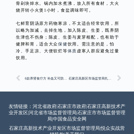
骨剁块焯水。锅内加水煮沸，放入所有食材，大火
烧开转小火煲1小时，食盐调味即可。
七鲜育阴汤原方药物寒凉，不太适合经常饮用，所
以略为加减，去掉生地，加入陈皮、生姜，既养阴
生津也不伤身；陈皮、生姜与麦芽相配，也有助于
健脾和胃，适合大众
保健
饮用。需注意的是，怕
冷、手足凉、大便软烂等
体质
虚寒人群应避免过量
饮用。
6款养肾食疗方 补血又可防脱发
石家庄高新区市场监管局扎实推进公平竞争审查工作
友情链接：
河北省政府
|
石家庄市政府
|
石家庄高新技术产
业开发区
|
河北省市场监督管理局
|
石家庄市市场监督管理
局
|
中国食品安全网
石家庄高新技术产业开发区市场监督管理局
|
悦众实战营