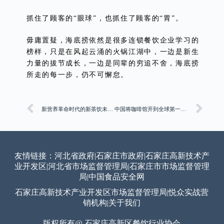
抓住了顾客的“眼球”，也抓住了顾客的“胃”。
毋庸置疑，海底捞依然是很多连锁餐饮企业学习的
榜样，只是在风起云涌的火锅江湖中，一边是新生
力量的拔节成长，一边是同辈的穷追不舍，海底捞
所走的每一步，仍不可懈怠。
新营养革命时代的新茶饮未来趋势
中国将咖啡馆开到全球第一，泡沫将破还是厚积薄发？
友情链接：
河北省政府
|
石家庄市政府
|
石家庄高新技术产
业开发区
|
河北省市场监督管理局
|
石家庄市市场监督管理
局
|
中国食品安全网
石家庄高新技术产业开发区市场监督管理局
|
悦众实战营
销机构
|
关于我们
版权所有@ 石家庄高新区餐饮行业协会