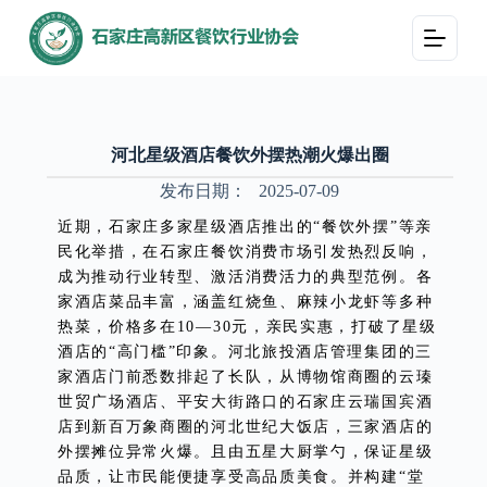
跳
过
内
容
河北星级酒店餐饮外摆热潮火爆出圈
发布日期：
2025-07-09
近期，石家庄多家星级酒店推出的“餐饮外摆”等亲
民化举措，在石家庄餐饮消费市场引发热烈反响，
成为推动行业转型、激活消费活力的典型范例。各
家酒店菜品丰富，涵盖红烧鱼、麻辣小龙虾等多种
热菜，价格多在10—30元，亲民实惠，打破了星级
酒店的“高门槛”印象。河北旅投酒店管理集团的三
家酒店门前悉数排起了长队，从博物馆商圈的云瑧
世贸广场酒店、平安大街路口的石家庄云瑞国宾酒
店到新百万象商圈的河北世纪大饭店，三家酒店的
外摆摊位异常火爆。且由五星大厨掌勺，保证星级
品质，让市民能便捷享受高品质美食。并构建“堂