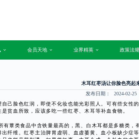
讯
会员天地
业界精英
政策法
木耳红枣汤让你脸色亮起
发布日期：
2024-02-25
望自己脸色红润，即使不化妆也能光彩照人。可有些女性
往是贫血所致，应该多吃一些红枣、木耳等补血食物。
有蕈类食品中含铁量最高的，黑、白木耳都是多糖类，有
排出纤维。红枣主治脾胃虚弱、血虚萎黄、血小板缺少症