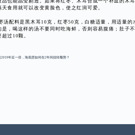
妆品也能晶莹剔透。如果将红枣、木耳合成一个补血的木
隔天食用就可以改变黄脸色，使之红润可爱。
汤配料是黑木耳10克，红枣50克，白糖适量，用适量的
的是，喝这样的汤不要同时吃海鲜，否则容易腹痛；肚子
超过10颗。
2019年近一倍，海底捞如何在2年间扭转颓势？