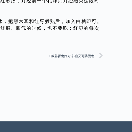
耳红枣汤，月经前一个礼拜到月经结束这段时
水，把黑木耳和红枣煮熟后，加入白糖即可。
不舒服、胀气的时候，也不要吃；红枣的每次
6款养肾食疗方 补血又可防脱发