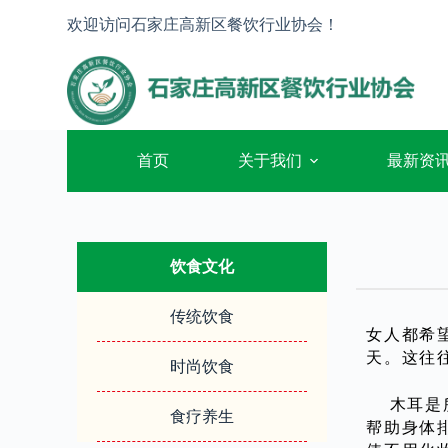
跳
欢迎访问石家庄高新区餐饮行业协会！
过
内
容
首页
关于我们
最新资
饮食文化
传统饮食
女人都希
天。这往
时尚饮食
木耳是所
食疗养生
帮助身体