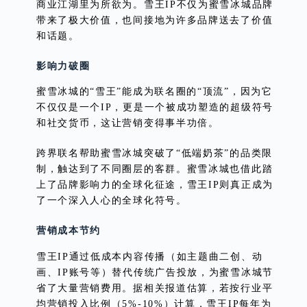
商业江湖里为所欲为。雪王IP不仅为蜜雪冰城品牌
带来了极大价值，也间接地为许多品牌送去了价值
和话题。
影响力破圈
蜜雪冰城的“雪王”能成为联名圈的“顶流”，因为它
不仅仅是一个IP，更是一个被成功塑造的超级符号
和社交货币，这让营销变得事半功倍。
跨界联名帮助蜜雪冰城突破了“低端奶茶”的品类限
制，触达到了不同圈层的客群。蜜雪冰城也借此踏
上了品牌影响力的全球化征途，雪王IP则真正成为
了一个深入人心的全球化符号。
营销成本节约
雪王IP通过低成本内容传播（如主题曲二创、动
画、IP账号等）替代传统广告投放，为蜜雪冰城节
省了大量营销费用。据相关报道估算，若按行业平
均营销投入比例（5%-10%）计算，雪王IP每年为