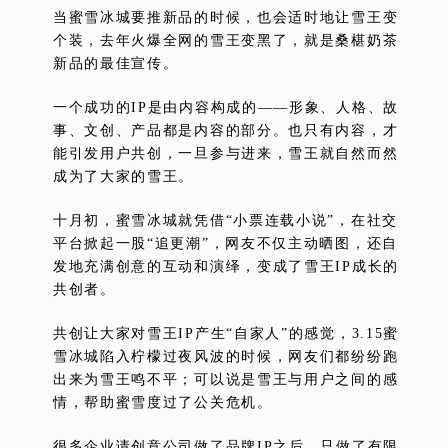
当蜜雪冰城要推新品的时候，也会适时地让雪王变
个装，去年火爆全网的雪王变黑了，就是桑椹奶茶
新品的最佳宣传。
一个成功的IP是由内容构成的——形象、人格、故
事、文创、产品都是内容的部分。也只有内容，才
能引发用户共创，一旦参与进来，雪王就自然而然
成为了大家的雪王。
十月初，蜜雪冰城就凭借“小票连载小说”，在社交
平台掀起一股“追更潮”，网友不仅主动晒图，还自
发地充满创意的互动和演绎，变成了雪王IP成长的
共创者。
共创让大家对雪王IP产生“自家人”的感觉，3.15蜜
雪冰城陷入柠檬过夜风波的时候，网友们都纷纷跑
出来为雪王鸣不平；可以说是雪王与用户之间的感
情，帮助蜜雪度过了公关危机。
很多企业请创意公司做了品牌IP之后，只做了有限