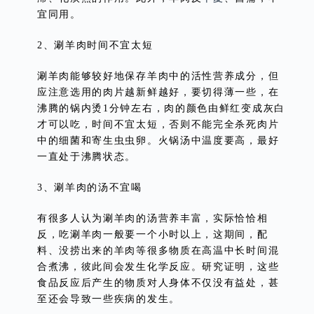
宜同用。
2、涮羊肉时间不宜太短
涮羊肉能够较好地保存羊肉中的活性营养成分，但
应注意选用的肉片越新鲜越好，要切得薄一些，在
沸腾的锅内烫1分钟左右，肉的颜色由鲜红变成灰白
才可以吃，时间不宜太短，否则不能完全杀死肉片
中的细菌和寄生虫虫卵。火锅汤中温度要高，最好
一直处于沸腾状态。
3、涮羊肉的汤不宜喝
有很多人认为涮羊肉的汤营养丰富，实际恰恰相
反，吃涮羊肉一般要一个小时以上，这期间，配
料、没捞出来的羊肉等很多物质在高温中长时间混
合煮沸，彼此间会发生化学反应。研究证明，这些
食品反应后产生的物质对人身体不仅没有益处，甚
至还会导致一些疾病的发生。