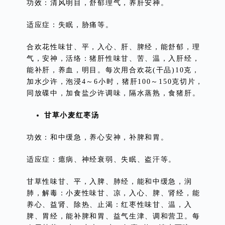
功效：清风明目，舒郁理气，养肝安神。
适应症：失眠，胁痛等。
合欢花性味甘、平，入心、肝、脾经，能舒郁，理
气，安神，活络：猪肝性味甘、苦、温，入肝经，
能补肝，养血，明目。每次用合欢花(干品)10克，
加水少许，泡浸4～6小时，猪肝100～150克切片，
同放碟中，加食盐少许调味，隔水蒸熟，食猪肝。
甘草小麦红枣汤
功效：和中缓急，养心安神，补脾和胃。
适应症：癔病、神经衰弱、失眠、盗汗等。
甘草性味甘、平，入脾、肺经，能和中缓急，润
肺，解毒：小麦性味甘、凉，入心、脾、肾经，能
养心、益肾、除热、止渴：红枣性味甘、温，入
脾、胃经，能补脾和胃、益气生津、调和营卫。每