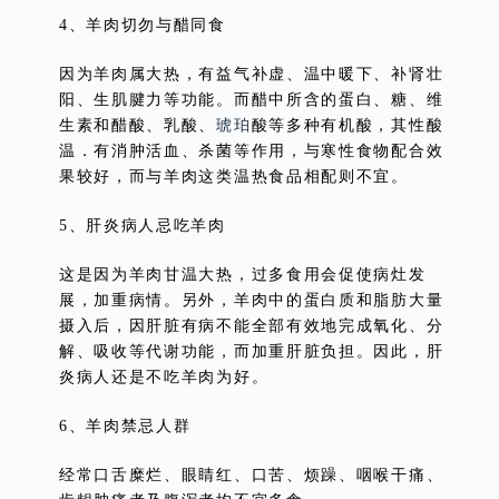
4、羊肉切勿与醋同食
因为羊肉属大热，有益气补虚、温中暖下、补肾壮
阳、生肌腱力等功能。而醋中所含的蛋白、糖、维
生素和醋酸、乳酸、
琥珀
酸等多种有机酸，其性酸
温．有消肿活血、杀菌等作用，与寒性食物配合效
果较好，而与羊肉这类温热食品相配则不宜。
5、肝炎病人忌吃羊肉
这是因为羊肉甘温大热，过多食用会促使病灶发
展，加重病情。另外，羊肉中的蛋白质和脂肪大量
摄入后，因肝脏有病不能全部有效地完成氧化、分
解、吸收等代谢功能，而加重肝脏负担。因此，肝
炎病人还是不吃羊肉为好。
6、羊肉禁忌人群
经常口舌糜烂、眼睛红、口苦、烦躁、咽喉干痛、