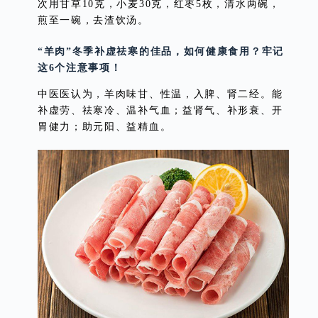
次用甘草10克，小麦30克，红枣5枚，清水两碗，
煎至一碗，去渣饮汤。
“羊肉”冬季补虚祛寒的佳品，如何健康食用？牢记
这6个注意事项！
中医医认为，羊肉味甘、性温，入脾、肾二经。能
补虚劳、祛寒冷、温补气血；益肾气、补形衰、开
胃健力；助元阳、益精血。