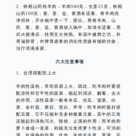
2、铁棍山药炖羊肉：羊肉500克，生姜25克，铁棍
山药100克，葱、姜、盐、黄酒各适量。将羊肉洗
净切块，开水锅中烫一下，捞出。再将羊肉、山
药、葱、姜、盐、黄酒放入锅中，加清水适量，用
武火烧沸后，转用文火炖熟。有温中健脾之功，补
胃滋肺肾，对脾胃虚寒的消化性溃疡有辅助功效，
治疗消渴多尿。
六大注意事项
1、合理搭配防上火
羊肉性温热，常吃容易上火。因此，吃羊肉时要搭
配凉性和甘平性的蔬菜，能起到清凉、解毒、去火
的作用。凉性蔬菜一般有冬瓜、丝瓜、菠菜、白
菜、金针菇、
蘑菇
、茭白、笋等；吃羊肉时最好搭
配豆腐，它不仅能补充多种微量元素，其中的
石膏
还能起到清热泻火、除烦、止渴的作用；而羊肉和
萝卜做成一道菜，则能充分发挥萝卜性凉，可消积
滞、化痰热的作用。此外，羊肉反
半夏
、菖蒲，不