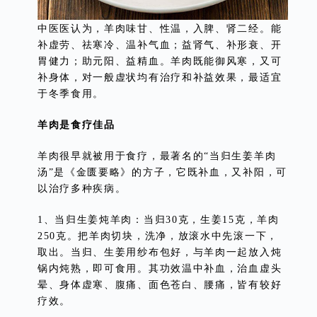
中医医认为，羊肉味甘、性温，入脾、肾二经。能
补虚劳、祛寒冷、温补气血；益肾气、补形衰、开
胃健力；助元阳、益精血。羊肉既能御风寒，又可
补身体，对一般虚状均有治疗和补益效果，最适宜
于冬季食用。
羊肉是食疗佳品
羊肉很早就被用于食疗，最著名的“当归生姜羊肉
汤”是《金匮要略》的方子，它既补血，又补阳，可
以治疗多种疾病。
1、当归生姜炖羊肉：当归30克，生姜15克，羊肉
250克。把羊肉切块，洗净，放滚水中先滚一下，
取出。当归、生姜用纱布包好，与羊肉一起放入炖
锅内炖熟，即可食用。其功效温中补血，治血虚头
晕、身体虚寒、腹痛、面色苍白、腰痛，皆有较好
疗效。