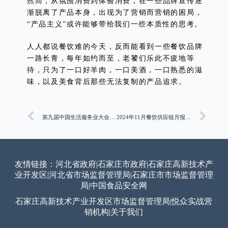
然而，从氛围消费到体验消费，在一些品牌宣传逐
渐脱离了产品本身，出现为了营销而营销的困局，
“产品主义”或许能够带给我们一些本质性的思考。
人人都说餐饮难的今天，反而能看到一些餐饮品牌
一路长青，每年如约而至，老饕们乐此不疲地等
待，只为了一口好羊肉，一口美酒，一口熟悉的滋
味，以及美食背后那些无法复制的产品追求。
第九届中国生活服务业大会在天津隆重召开
2024年11月餐饮供应链月报：小众地域食材受关注
友情链接：
河北省政府
|
石家庄市政府
|
石家庄高新技术产
业开发区
|
河北省市场监督管理局
|
石家庄市市场监督管理
局
|
中国食品安全网
石家庄高新技术产业开发区市场监督管理局
|
悦众实战营
销机构
|
关于我们