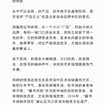
的明星。
从中可以见得，好产品、好羊肉不仅盛誉民间，甚
至追求“产品主义”也是众多知名品牌长红的基石。
洞氮胡记羊肉馆，从一个小小“厂花”，到如今的大
品牌，每到一城门口排起长龙，所到之处留下清一
色好评。它的招牌烫皮羊肉，是来自内蒙古的草地
羊，食两季草，经过严格筛选把关，才能出现在洞
氮的餐桌上。
坐于其间，和朋友大碗喝酒，大口吃肉，高谈阔
论，在悦耳的碰杯声中，浓浓的市井温情随着热气
升腾。
同样的情形还发生在苏州吴中区木渎镇藏书片区，
每到立冬节气，慕名而来喝羊汤、吃羊肉的食客络
绎不绝。“藏书羊肉”作为苏州地区的特色美食，具
有独特的历史、文化和地域优势。2016年，“藏书
羊肉制作技艺”被认定为江苏省非物质文化遗产。