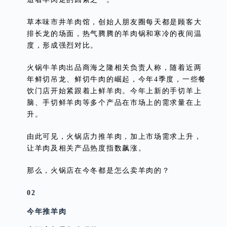
草本味市井羊肉馆，创始人朋友圈每天都是顾客大
排长龙的场面，热气腾腾的羊肉锅和寒冷的夜间温
度，形成强烈对比。
火锅牛羊肉出品商海之隆相关负责人称，随着近两
年鲜切吊龙、鲜切牛肉的崛起，今年4季度，一些餐
饮门店开始紧跟着上鲜羊肉。今年上新的手切羊上
脑、手切鲜羊肉等多个产品在市场上的需求量在上
升。
由此可见，火锅店力推羊肉，加上市场需求上升，
让羊肉及相关产品热度指数飙涨。
那么，火锅店在今冬都是怎么卖羊肉的？
02
今年推羊肉