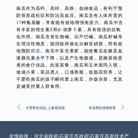
南瓜作为高钙、高锌、高铁、低钠食品，有利于预
防骨质疏松症和防治高血压。南瓜含有人体所需的
17种氨基酸，常食能有效地增强免疫力。南瓜中含
有丰富的维生素E和β-胡萝卜素，具有很强的抗氧
化作用。南瓜含有生物碱、
葫芦
巴碱、南瓜籽碱等
生理活性物质，能消除和催化分解亚硝胺，而有效
地预防
癌症
。南瓜中富含果胶，能使餐后血糖及血
液胰岛素水平下降，以及产生饱腹感，是糖尿病患
者的食疗佳品。此道菜肴，南瓜和玉米面同入馔，
做成小果，菜品诱人，口感香糯，低脂高营养，让
不爱吃南瓜的孩子瞬间爱上南瓜，亦饭亦菜，尤其
是健美控重人群食用。
大雪养生佳品–人参老鸡汤
冬瓜西红柿煨排骨
友情链接：
河北省政府
|
石家庄市政府
|
石家庄高新技术产