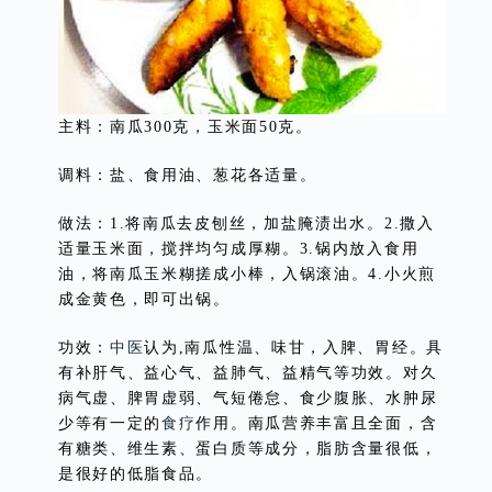
主料：南瓜300克，玉米面50克。
调料：盐、食用油、葱花各适量。
做法：1.将南瓜去皮刨丝，加盐腌渍出水。2.撒入
适量玉米面，搅拌均匀成厚糊。3.锅内放入食用
油，将南瓜玉米糊搓成小棒，入锅滚油。4.小火煎
成金黄色，即可出锅。
功效：
中医
认为,南瓜性温、味甘，入脾、胃经。具
有补肝气、益心气、益肺气、益精气等功效。对久
病气虚、脾胃虚弱、气短倦怠、食少腹胀、水肿尿
少等有一定的
食疗
作用。南瓜营养丰富且全面，含
有糖类、维生素、蛋白质等成分，脂肪含量很低，
是很好的低脂食品。