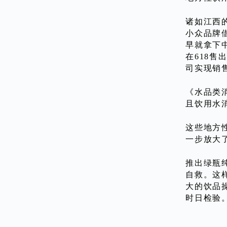
诸如江西
小众品牌
早就拿下中
在618售
司实现销售
《水品类
且饮用水
这些地方
一步放大
推出绿瓶
自救。这
大的饮品
时日检验