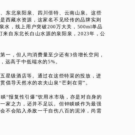
泉、东北泉阳泉、四川倍特、云南山泉。这些
就是西藏水资源，这家名不见经传的品牌实则
水，线上用户突破200万大关，500ml单品
主打来自东北长白山水源的泉阳泉，2023年，公
第一，但人均消费量至少还有3倍增长空间，
，远高于中低端水的5%。
、五星级酒店等。通过在这些特渠的投放，进
贯倡导天然水的农夫山泉“芒刺在背”。
睒“报复性引爆”饮用水市场，亦是对自身的
泉一家之力，还并不足以。但钟睒睒作为最强
，会不会陷入杀敌一千自伤八百的泥淖，尚需