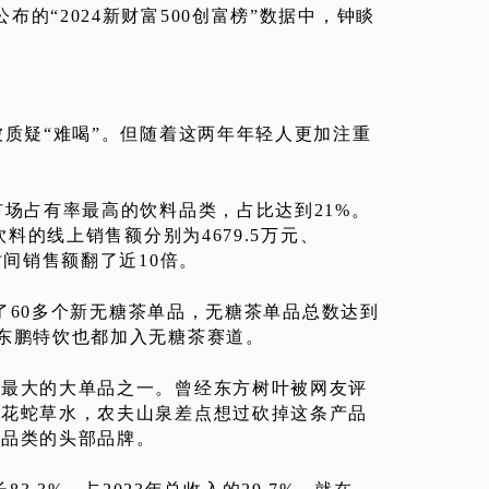
的“2024新财富500创富榜”数据中，钟睒
被质疑“难喝”。但随着这两年年轻人更加注重
市场占有率最高的饮料品类，占比达到21%。
料的线上销售额分别为4679.5万元、
5年时间销售额翻了近10倍。
加了60多个新无糖茶单品，无糖茶单品总数达到
跟东鹏特饮也都加入无糖茶赛道。
外最大的大单品之一。曾经东方树叶被网友评
白花蛇草水，农夫山泉差点想过砍掉这条产品
”品类的头部品牌。