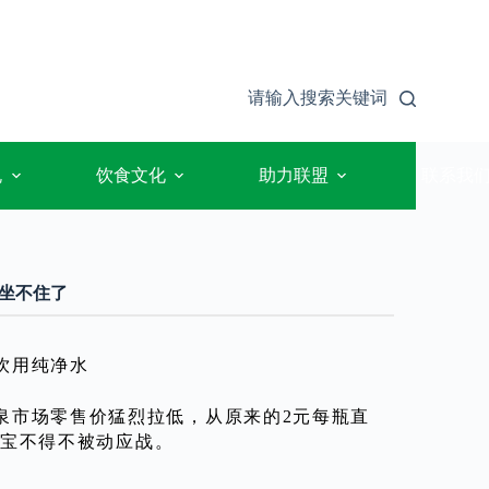
请输入搜索关键词
规
饮食文化
助力联盟
联系我
坐不住了
饮用纯净水
泉市场零售价猛烈拉低，从原来的2元每瓶直
怡宝不得不被动应战。