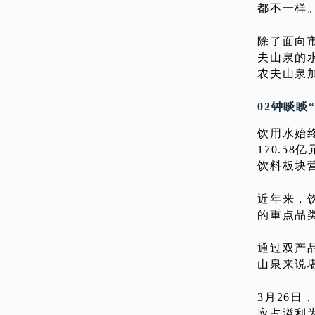
都不一样
除了面向
夫山泉的
农夫山泉
02钟睒睒
饮用水始终
170.5
饮料板块
近年来，
的重点品
通过双产
山泉来说
3月26日
应占溢利为