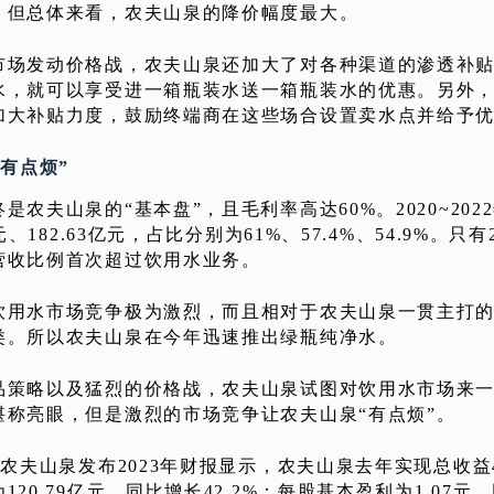
。但总体来看，农夫山泉的降价幅度最大。
市场发动价格战，农夫山泉还加大了对各种渠道的渗透补
水，就可以享受进一箱瓶装水送一箱瓶装水的优惠。另外
加大补贴力度，鼓励终端商在这些场合设置卖水点并给予
“有点烦”
是农夫山泉的“基本盘”，且毛利率高达60%。2020~202
8亿元、182.63亿元，占比分别为61%、57.4%、54.9%
营收比例首次超过饮用水业务。
饮用水市场竞争极为激烈，而且相对于农夫山泉一贯主打的红
类。所以农夫山泉在今年迅速推出绿瓶纯净水。
品策略以及猛烈的价格战，农夫山泉试图对饮用水市场来
堪称亮眼，但是激烈的市场竞争让农夫山泉“有点烦”。
，农夫山泉发布2023年财报显示，农夫山泉去年实现总收益4
120.79亿元，同比增长42.2%；每股基本盈利为1.07