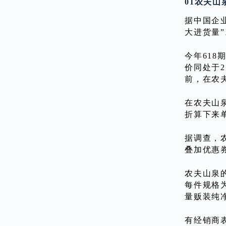
01农夫
据中国企
大进货量”
今年618
价同处于
前，在农夫
在农夫山泉
折算下来单
据调查，
叠加优惠券
农夫山泉
每件规格为
量贩装纯净
有经销商