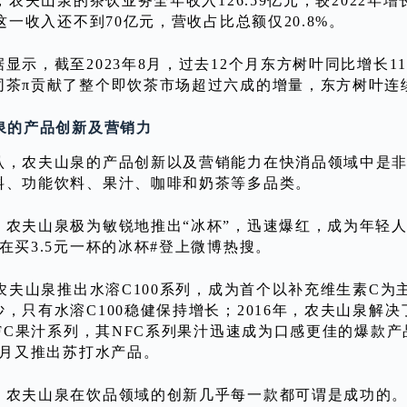
年，农夫山泉的茶饮业务全年收入126.59亿元，较2022年增长
，这一收入还不到70亿元，营收占比总额仅20.8%。
显示，截至2023年8月，过去12个月东方树叶同比增长1
同茶π贡献了整个即饮茶市场超过六成的增量，东方树叶连
山泉的产品创新及营销力
认，农夫山泉的产品创新以及营销能力在快消品领域中是
料、功能饮料、果汁、咖啡和奶茶等多品类。
，农夫山泉极为敏锐地推出“冰杯”，迅速爆红，成为年轻人热
在买3.5元一杯的冰杯#登上微博热搜。
年，农夫山泉推出水溶C100系列，成为首个以补充维生素C
，只有水溶C100稳健保持增长；2016年，农夫山泉解
NFC果汁系列，其NFC系列果汁迅速成为口感更佳的爆款产
6月又推出苏打水产品。
，农夫山泉在饮品领域的创新几乎每一款都可谓是成功的