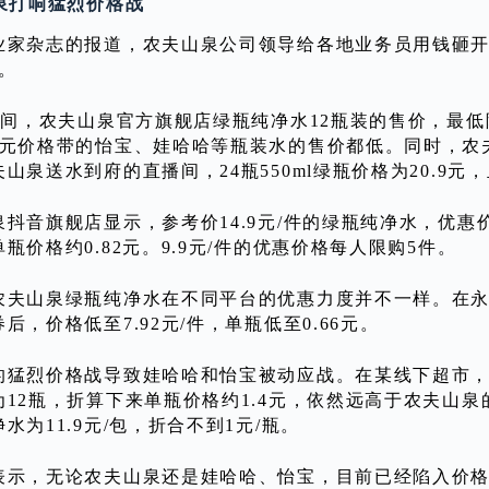
山泉打响猛烈价格战
业家杂志的报道，农夫山泉公司领导给各地业务员用钱砸开
。
期间，农夫山泉官方旗舰店绿瓶纯净水12瓶装的售价，最低降
2元价格带的怡宝、娃哈哈等瓶装水的售价都低。同时，农
山泉送水到府的直播间，24瓶550ml绿瓶价格为20.9元
抖音旗舰店显示，参考价14.9元/件的绿瓶纯净水，优惠价9
瓶价格约0.82元。9.9元/件的优惠价格每人限购5件。
农夫山泉绿瓶纯净水在不同平台的优惠力度并不一样。在
后，价格低至7.92元/件，单瓶低至0.66元。
的猛烈价格战导致娃哈哈和怡宝被动应战。在某线下超市，娃
12瓶，折算下来单瓶价格约1.4元，依然远高于农夫山泉
水为11.9元/包，折合不到1元/瓶。
表示，无论农夫山泉还是娃哈哈、怡宝，目前已经陷入价