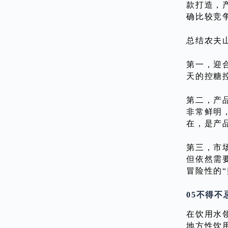
款打造，
确比较竞
总结农夫
第一，迎
天的控糖
第二，产
非常鲜明
在，是产
第三，市
但依然需
冒险性的“
05不得不
在饮用水
地方性饮