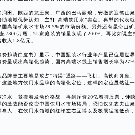
的润田、陕西的龙王泉、广西的巴马丽琅，安徽的迎驾山
借助地域优势认知，主打“高端饮用水”卖点。典型的代表
国高端矿泉水市场28.5%的市场份额。另外还有昆仑山矿泉
出超2800万瓶，5L家庭装的销量实现了200%。再比如说
收入1.8亿元。
消费趋势白皮书》显示，中国瓶装水行业年产量已位居世界
消费呈现出高端化趋势，国内高端水线上销售增长率为27%
性品牌更主要地是攻占“特渠”通路——飞机、高铁商务座
了这些地方饮用水品牌的高端化定位，这样的定位显然让一
纯净水，紧接着发动价格战，再到斥资20亿增持股票，钟睒
样的激战能否改变中国饮用水市场格局，恐怕仅凭农夫山
操盘人，在饮用水领域的红绿左右互搏以及极限猛拉低价
。