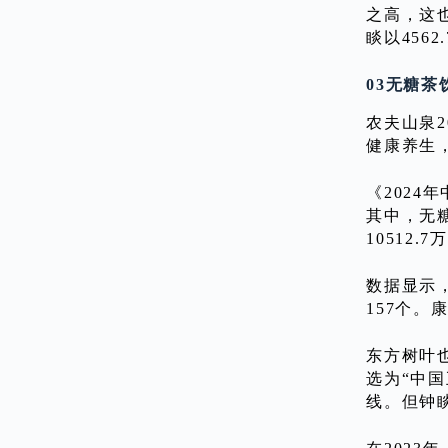
之高，这也
睒以456
03无糖
农夫山泉
健康养生
《202
其中，无糖
10512.
数据显示，
157个
东方树叶
选为“中
线。但钟