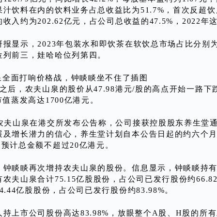
汁饮料在内的饮料业务占总收益比为51.7%，首次反超饮
收入约为202.62亿元，占公司总收益的47.5%，2022年这
报显示，2023年包装水和即饮茶在软饮总市场占比分别为3
位列前三，娃哈哈位列第四。
之后，农夫山泉的股价从47.98港元/股的高点开始一路下
市值蒸发高达1700亿港元。
，农夫山泉在港交所发布公告称，公司接获控股股东养生堂
展及增长潜力的信心，养生堂计划自本公告日起的约六个
，预计总金额不超过20亿港元。
，钟睒睒再次增持农夫山泉的股份。信息显示，钟睒睒持有9
农夫山泉合计75.15亿股股份，占公司已发行股份约66.
4.44亿股股份，占公司已发行股份约83.98%。
人持上市公司股份高达83.98%，放眼整个A股、H股的