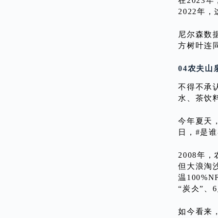
在2023
2022年
尼尔森数据
方树叶连
04农夫
不得不承
水、茶饮
今年夏天
日，#是谁
2008
但大浪淘沙
温100%
“炭仌”、
如今看来