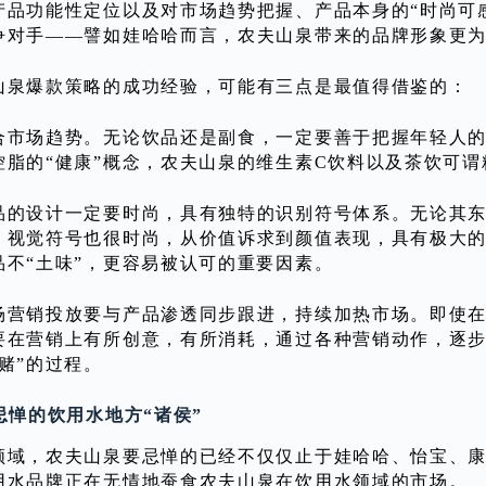
产品功能性定位以及对市场趋势把握、产品本身的“时尚可
争对手——譬如娃哈哈而言，农夫山泉带来的品牌形象更
山泉爆款策略的成功经验，可能有三点是最值得借鉴的：
合市场趋势。无论饮品还是副食，一定要善于把握年轻人的
控脂的“健康”概念，农夫山泉的维生素C饮料以及茶饮可
品的设计一定要时尚，具有独特的识别符号体系。无论其东
，视觉符号也很时尚，从价值诉求到颜值表现，具有极大
品不“土味”，更容易被认可的重要因素。
场营销投放要与产品渗透同步跟进，持续加热市场。即使
要在营销上有所创意，有所消耗，通过各种营销动作，逐
赌”的过程。
忌惮的饮用水地方“诸侯”
领域，农夫山泉要忌惮的已经不仅仅止于娃哈哈、怡宝、
用水品牌正在无情地蚕食农夫山泉在饮用水领域的市场。