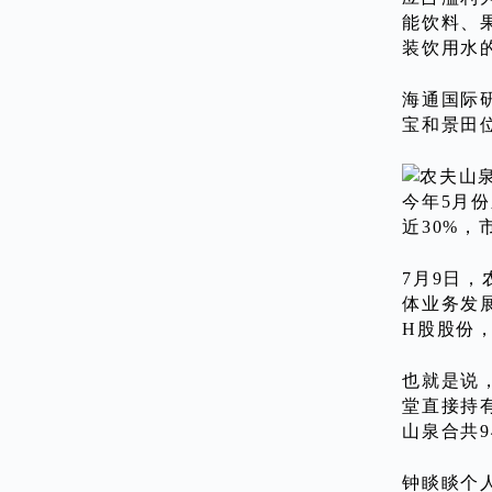
能饮料、果
装饮用水的
海通国际研
宝和景田
今年5月份
近30%，
7月9日
体业务发
H股股份
也就是说
堂直接持有
山泉合共9
钟睒睒个