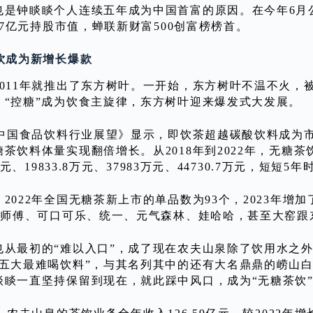
是钟睒睒个人连续五年成为中国首富的原因。在今年6月公布
2.7亿元持股市值，蝉联新财富500创富榜榜首。
茶饮成为新增长爆款
2011年就推出了东方树叶。一开始，东方树叶不温不火，
，“控糖”成为饮食主旋律，东方树叶迎来爆发式大发展。
4年中国食品饮料行业展望》显示，即饮茶超越碳酸饮料成为
茶饮料体量实现翻倍增长。从2018年到2022年，无糖茶饮
7万元、19833.8万元、37983万元、44730.7万元，短短
2022年全国无糖茶新上市的单品数为93个，2023年增
。康师傅、可口可乐、统一、元气森林、娃哈哈，甚至大窑
也从最初的“难以入口”，成了现在农夫山泉除了饮用水之
国五大最难喝饮料”，与其名列其中的还有大名鼎鼎的崂山
睒睒一直坚持保留到现在，就此踩中风口，成为“无糖茶饮