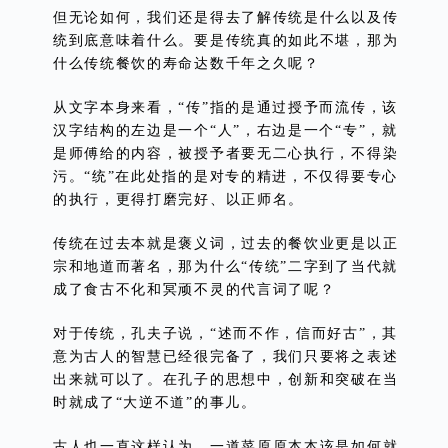
但无论如何，我们还是得去了解传统是什么以及传
统到底意味着什么。要是传统真的如此不堪，那为
什么传统餐饮的寿命达数千年之久呢？
从文字本身来看，“传”指的是通过授予而流传，该
汉字结构的左边是一个“人”，右边是一个“专”，就
是师傅给的内容，被授予者要无二心执行，不得染
污。“统”在此处指的是对专的精进，不仅得要专心
的执行，更得打磨完好、以正师名。
传统在过去本就是褒义词，过去的餐饮业更是以正
宗和地道而著名，那为什么“传统”二字到了当代就
成了食古不化和冥顽不灵的代言词了呢？
对于传统，孔夫子说，“述而不作，信而好古”，其
意为古人的智慧已经很完备了，我们只要将之表述
出来就可以了。在孔子的思想中，创新和突破在当
时就成了“大逆不道”的事儿。
古人也一直这样认为，一道菜原原本本该是如何就