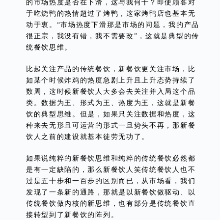
的市场热度是否在下滑，这与我何干？即使顾客对
于吃烧鸭的热情超过了烤鸭，这家烤鸭店也基本无
动于衷。“市场热度下滑那是市场的问题，我的产品
很正宗，我没有错，我不需要改”，这就是典型的传
统餐饮思维。
比起关注产品的传统餐饮，新餐饮更关注市场，比
如某个时候炸鸡的热度急剧上升且上升态势持续了
数周，这时候新餐饮人大多会去关注并入局这个品
类。数据为王、形式为王、热度为王，这就是新餐
饮的典型思维。但是，如果只关注数据和热度，这
种来去无形且可运营的形式一旦势头不再，那新餐
饮人之前的建设就基本徒劳无功了。
如果说纯粹的新餐饮思维和纯粹的传统餐饮必然都
是有一定缺陷的，那么新餐饮人笑传统餐饮人也不
过是五十步和一百步的区别而已，从市场看，我们
发现了一条新的通路，那就是以新餐饮做驱动、以
传统餐饮做内核的新思维，也有部分是传统餐饮直
接转型到了新餐饮的阵列。