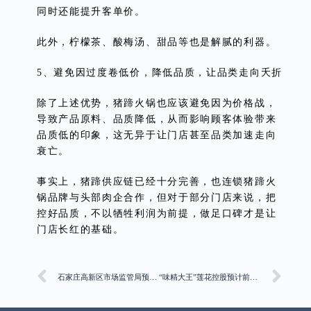
同时还能提升客单价。
此外，柠檬茶、酸梅汤、甜品等也是解腻的利器。
5、避免因过度卷低价，降低品质，让品类走向夭折
除了上述优势，猪蹄火锅也应该避免因为价格战，
导致产品原料、品质降低，从而影响顾客体验带来
品质低的印象，这无异于让门店甚至品类加速走向
衰亡。
事实上，猪蹄供应链已经十分完善，也连锁猪蹄火
锅品牌与头部肉企合作，但对于部分门店来说，把
控好品质，不以牺牲利润为前提，做足口碑才是让
门店长红的基础。
石家庄高新区市场监管局预付卡消费提示
“味精大王”莲花控股预计前三季度盈利1.6亿元～1.7亿元 第三季度单季盈利增速放缓