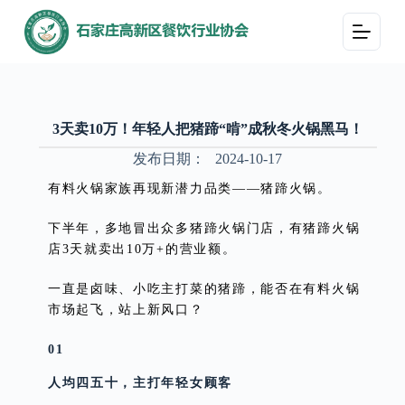
跳
过
内
容
3天卖10万！年轻人把猪蹄“啃”成秋冬火锅黑马！
发布日期：
2024-10-17
有料火锅家族再现新潜力品类——猪蹄火锅。
下半年，多地冒出众多猪蹄火锅门店，有猪蹄火锅
店3天就卖出10万+的营业额。
一直是卤味、小吃主打菜的猪蹄，能否在有料火锅
市场起飞，站上新风口？
01
人均四五十，主打年轻女顾客