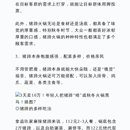
在目标客群的需求上打穿，就能让目标群体用脚投
票。
此外，猪蹄火锅无论是食材还是汤底，都具备了味
觉的厚重感，特别秋冬时节，大众一般都喜好浓郁
厚重的口感，猪蹄火锅的种种特性也都满足了多个
顾客需求。
3、猪蹄本身饱腹感强，配菜多样，价格亲民
不用管肥瘦，猪蹄本身就能大快朵颐，还是“饿货”
福音。猪蹄火锅还可万能搭配，可以加入排骨、鸡
爪、蔬菜、各类主食等。
◎猪蹄的多样吃法
拿焱玖家麻辣猪蹄来说，112元2-3人餐，锅底包含
2斤猪蹄，以及自助涮菜、涮饼等。而122元绝代双