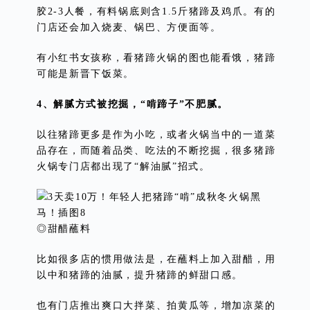
胶2-3人餐，有料锅底则含1.5斤猪蹄及鸡爪。有的
门店还会加入烧麦、锅巴、方便面等。
有小红书女孩称，看猪蹄火锅的图也能看饿，猪蹄
可能是新晋下饭菜。
4、解腻方式被挖掘，“啃蹄子”不肥腻。
以往猪蹄更多是作为小吃，或者火锅当中的一道菜
品存在，而随着品类、吃法的不断挖掘，很多猪蹄
火锅专门店都出现了“解油腻”招式。
◎甜醋蘸料
比如很多店的惯用做法是，在蘸料上加入甜醋，用
以中和猪蹄的油腻，提升猪蹄的鲜甜口感。
也有门店推出爽口大拌菜、拍黄瓜等，增加凉菜的