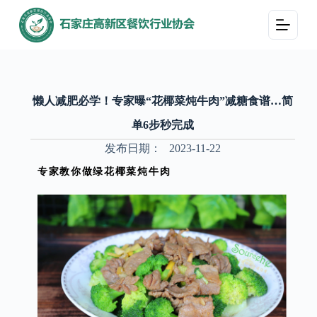
跳
过
内
容
懒人减肥必学！专家曝“花椰菜炖牛肉”减糖食谱…简
单6步秒完成
发布日期：
2023-11-22
专家教你做绿花椰菜炖牛肉