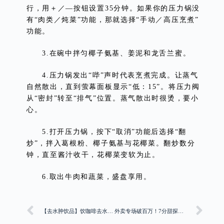
行，用＋／—按钮设置35分钟。如果你的压力锅没
有“肉类／炖菜”功能，那就选择“手动／高压烹煮”
功能。
3.在碗中拌匀椰子氨基、姜泥和龙舌兰蜜。
4.压力锅发出“哔”声时代表烹煮完成。让蒸气
自然散出，直到萤幕面板显示“低：15”。将压力阀
从“密封”转至“排气”位置。蒸气散出时很烫，要小
心。
5.打开压力锅，按下“取消”功能后选择“翻
炒”，拌入葛根粉、椰子氨基与花椰菜。翻炒数分
钟，直至酱汁收干，花椰菜变软为止。
6.取出牛肉和蔬菜，盛盘享用。
【去水肿饮品】饮咖啡去水肿？营养师拆解咖啡、红豆水、薏米水去水肿功效
外卖专场破百万！7分甜探索「茶饮到家」生意新增量