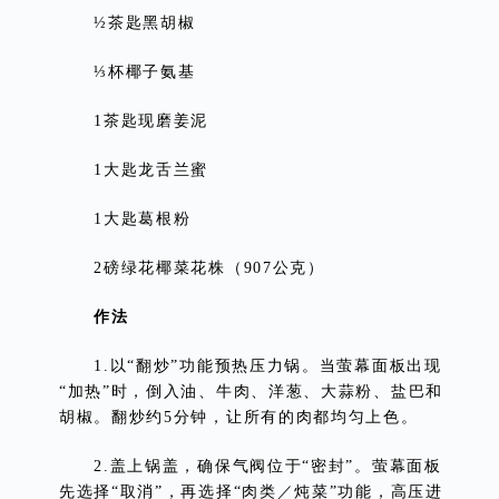
½茶匙黑胡椒
⅓杯椰子氨基
1茶匙现磨姜泥
1大匙龙舌兰蜜
1大匙葛根粉
2磅绿花椰菜花株（907公克）
作法
1.以“翻炒”功能预热压力锅。当萤幕面板出现
“加热”时，倒入油、牛肉、洋葱、大蒜粉、盐巴和
胡椒。翻炒约5分钟，让所有的肉都均匀上色。
2.盖上锅盖，确保气阀位于“密封”。萤幕面板
先选择“取消”，再选择“肉类／炖菜”功能，高压进