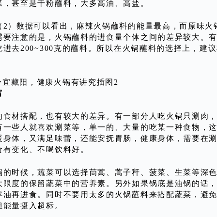
碟，甚至是干粉蘸料，大多高油、高盐。
（2）数据可以看出，麻辣火锅蘸料的能量最高，而原味火
需要注意的是，火锅蘸料的进食量个体之间的差异较大。有
吃进去200~300克的蘸料。所以在火锅蘸料的选择上，
富
的食材搭配，也有较大的差异。有一部分人吃火锅只涮肉
有一些人就喜欢涮菜等，单一的、大量的吃某一种食物，
暖身体，又满足味蕾，还能安抚胃肠，健康身体，需要在
食有变化、不喝饮料好。
锅的时候，蔬菜可以选择茼蒿、蒿子秆、菠菜、生菜等深
大限度的保留蔬菜中的营养素。另外如果锅底是油锅的话
浮油再进食。同时不要用太多的火锅蘸料来搭配蔬菜，避
但能量摄入超标。