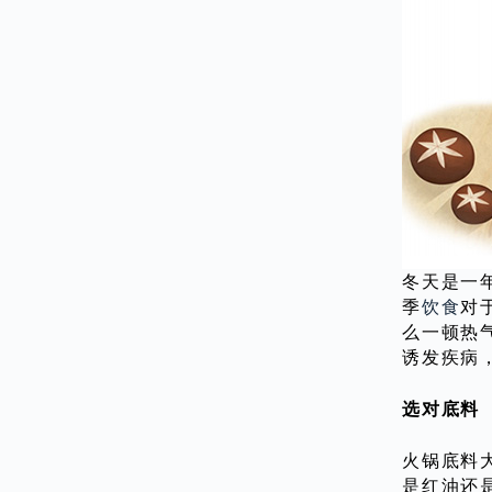
冬天是一
季
饮食
对
么一顿热
诱发疾病
选对底料
火锅底料
是红油还