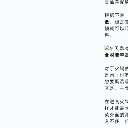
香油蒜泥
根据下表
低。但是
顿就可以
料。
食材要丰
对于火锅
是肉；也
想要既温
充足、主
在进食火
样才能最
菜外面的
入不多，