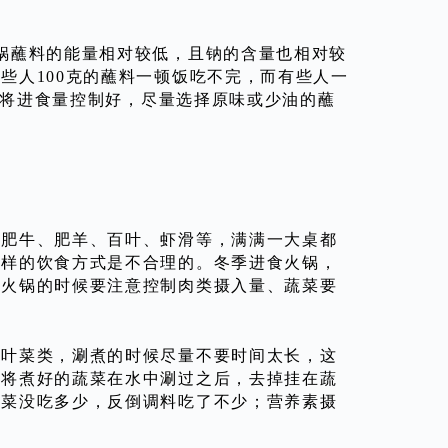
锅蘸料的能量相对较低，且钠的含量也相对较
些人100克的蘸料一顿饭吃不完，而有些人一
建议将进食量控制好，尽量选择原味或少油的蘸
，肥牛、肥羊、百叶、虾滑等，满满一大桌都
这样的饮食方式是不合理的。冬季进食火锅，
涮火锅的时候要注意控制肉类摄入量、蔬菜要
色叶菜类，涮煮的时候尽量不要时间太长，这
，将煮好的蔬菜在水中涮过之后，去掉挂在蔬
免菜没吃多少，反倒调料吃了不少；营养素摄