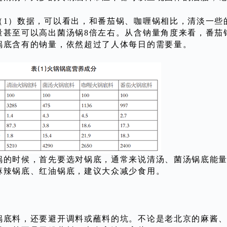
（1）数据，可以看出，和番茄锅、咖喱锅相比，清淡一些
量甚至可以高出菌汤锅8倍左右。从含钠量角度来看，番茄锅
锅底含有的钠量，依然超过了人体每日的需要量。
锅的时候，首先要选对锅底，通常来说清汤、菌汤锅底能
麻辣锅底、红油锅底，建议大众减少食用。
锅底料，还要避开调料或蘸料的坑。不论是老北京的麻酱