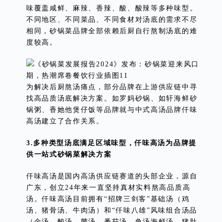
味覆盖咸鲜、麻辣、香辣、酸、酸辣等多种味型。
不同地区、不同菜品、不同食材对汤底的需求不尽
相同，砂锅菜品牌全部依赖后厨自行熬制汤底的难
度较高。
为解决后厨熬汤痛点，部分品牌在上游供应链中寻
找高品质汤底解决方案。如罗妈砂锅、如轩海鲜砂
锅粥、香她他煲仔饭等品牌就与中式高汤品牌仟味
高汤建立了合作关系。
3.多种类型汤底满足区域味型，仟味高汤为品牌提
供一站式砂锅菜解决方案
仟味高汤是国内高汤供应链赛道的头部企业，源自
广东，创立24年来一直坚持真材实料熬高品质高
汤。仟味高汤目前拥有“招牌三剑客”基础汤（鸡
汤、猪骨汤、牛肉汤）和“仟味八雄”风味组合汤品
（金汤、酸汤、菌汤、番茄汤、鱼汤海鲜汤、猪肚