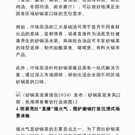
鸡汤、冬阴功汤、卤水酱汁），可以很好地满足全
国各区域砂锅菜口味的烹饪需求。
例如，仟味高汤的三大基础汤可用于提升不同食材
出品的底味，提鲜增香，或者直接作为汤底烹饪健
康养生的砂锅汤水菜。风味组合汤品可丰富砂锅菜
的味型选择，制作如酸菜鱼、啫啫煲、有料火锅等
产品。
此外，仟味高汤针对砂锅菜爆品菜有一站式解决方
案，通过深入市场调研，研创出适合全国不同区域
砂锅菜的口味。
4.明厨亮灶“直播”烟火气，围炉涮锅打造沉浸式场
景体验
烟火气是砂锅菜的主要卖点之一。为了突出砂锅菜