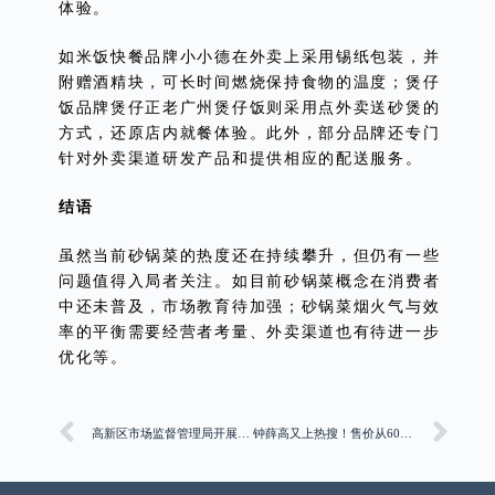
体验。
如米饭快餐品牌小小德在外卖上采用锡纸包装，并
附赠酒精块，可长时间燃烧保持食物的温度；煲仔
饭品牌煲仔正老广州煲仔饭则采用点外卖送砂煲的
方式，还原店内就餐体验。此外，部分品牌还专门
针对外卖渠道研发产品和提供相应的配送服务。
结语
虽然当前砂锅菜的热度还在持续攀升，但仍有一些
问题值得入局者关注。如目前砂锅菜概念在消费者
中还未普及，市场教育待加强；砂锅菜烟火气与效
率的平衡需要经营者考量、外卖渠道也有待进一步
优化等。
高新区市场监督管理局开展入企问需、精准帮扶活动
钟薛高又上热搜！售价从60元降到最低2.5元，被强制执行81万！