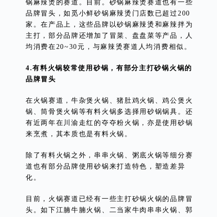
锅麻辣烫的赛道。目前。砂锅麻辣烫赛道也有一些
品牌冒头，如觅小鲜砂锅麻辣烫门店数已超过200
家。在产品上，这些品牌以砂锅麻辣烫和麻辣拌为
主打，部分品牌还增加了冒菜、盘盘菜等产品，人
均消费在20~30元，与麻辣烫赛道人均消费相似。
4.有料火锅较常使用砂锅，有部分主打砂锅火锅的
品牌冒头
在火锅赛道，牛杂煲火锅、猪肚鸡火锅、鸡公煲火
锅、筒骨煲火锅等有料火锅多选择用砂锅锅具。还
有近两年在川渝走红的夺夺粉火锅，亦是使用砂锅
来烹煮，其本质也是有料火锅。
除了有料火锅之外，串串火锅、粥底火锅等细分赛
道也有部分品牌使用砂锅来打造特色，塑造差异
化。
目前，火锅赛道已经有一些主打砂锅火锅的品牌冒
头。如下江腩牛腩火锅、二当家牛肉串串火锅、郭